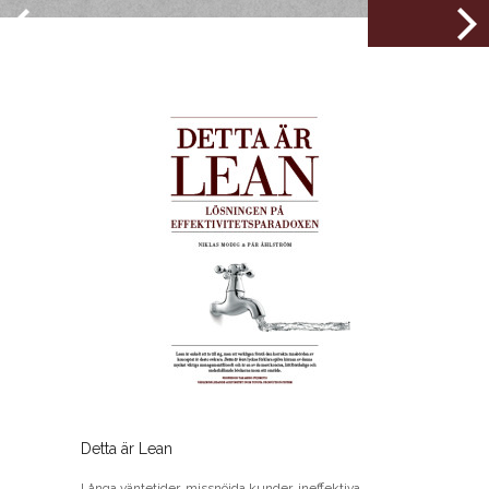
Detta är Lean
Långa väntetider, missnöjda kunder, ineffektiva